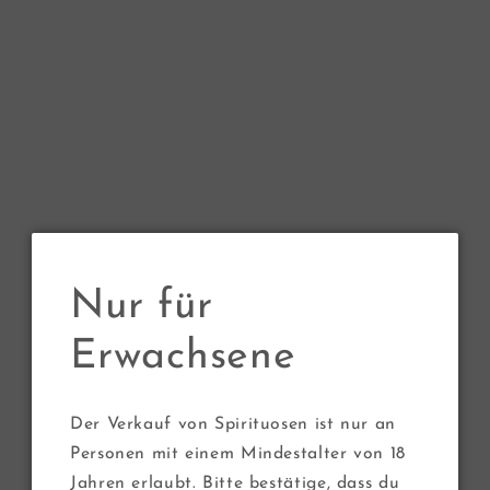
Medien
1
in
von
1
/
3
Modal
öffnen
Robstler
Apfelbrand 2024 -
Flasche 100 ml
Nur für
Normaler
€5,00 EUR
Erwachsene
GRUNDPREIS
PRO
€50,00
/
L
Preis
inkl. MwSt.
Versand
wird beim Checkout berechnet
Anzahl
Der Verkauf von Spirituosen ist nur an
Personen mit einem Mindestalter von 18
Verringere
Erhöhe
Jahren erlaubt. Bitte bestätige, dass du